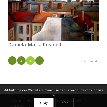
Daniela-Maria Pusinelli
1
2
3
4
Seite 3 von 4
Mit Nutzung der Website stimmen Sie der Verwendung von Cookies
zu.
© Copyright | MAL-HEURE/STUDIO OTTO NAGEL e.V. 2018
Okay
Infos
IMPRESSUM
DATENSCHUTZ